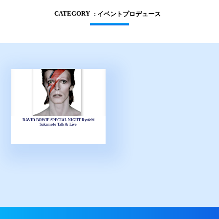
CATEGORY
: イベントプロデュース
DAVID BOWIE SPECIAL NIGHT Ryuichi
Sakamoto Talk & Live