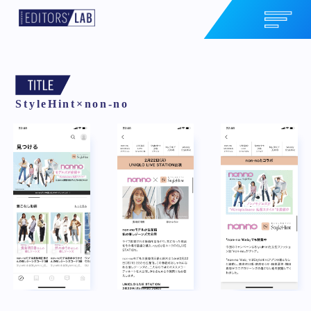
StyleHint×non-no