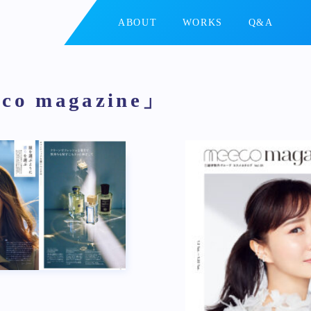
ABOUT
WORKS
Q&A
o magazine」