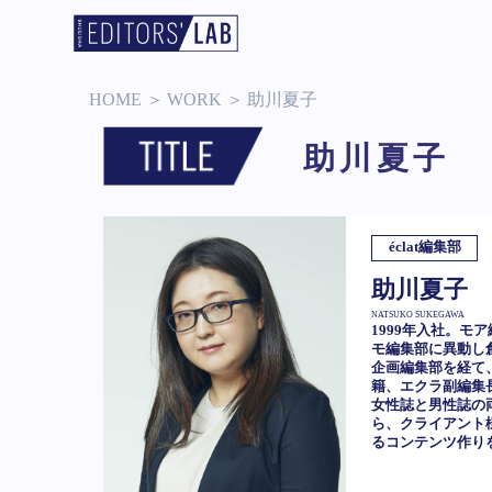
HOME
＞
WORK
＞
助川夏子
助川夏子
éclat編集部
助川夏子
NATSUKO SUKEGAWA
1999年入社。モ
モ編集部に異動し
企画編集部を経て、
籍、エクラ副編集
女性誌と男性誌の
ら、クライアント
るコンテンツ作り