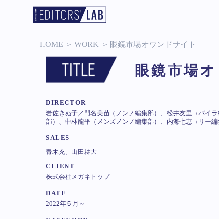
HOME
＞
WORK
＞
眼鏡市場オウンドサイト
眼鏡市場オ
DIRECTOR
岩佐きぬ子／門名美苗（ノンノ編集部）、松井友里（バイラ
部）、中林龍平（メンズノンノ編集部）、内海七恵（リー編
SALES
青木充、山田耕大
CLIENT
株式会社メガネトップ
DATE
2022年５月～