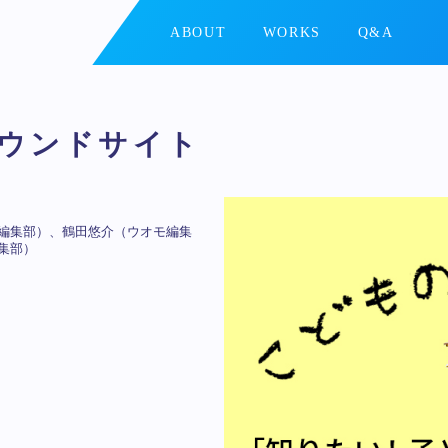
ABOUT
WORKS
Q&A
ウンドサイト
編集部）、鶴田悠介（ウオモ編集
集部）