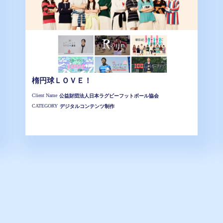
楕円球ＬＯＶＥ！
Client Name
公益財団法人日本ラグビーフットボール協会
CATEGORY
デジタルコンテンツ制作