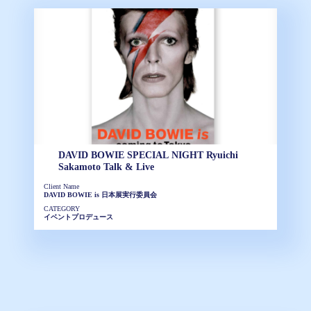
DAVID BOWIE SPECIAL NIGHT Ryuichi
Sakamoto Talk & Live
Client Name
DAVID BOWIE is ⽇本展実⾏委員会
CATEGORY
イベントプロデュース